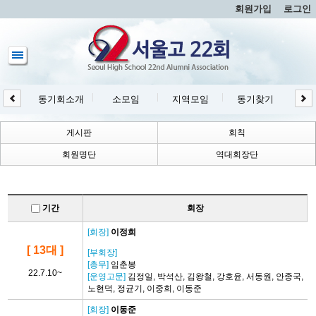
회원가입
로그인
동기회소개
소모임
지역모임
동기찾기
동
게시판
회칙
회원명단
역대회장단
기간
회장
[회장]
이정희
[ 13대 ]
[부회장]
[총무]
임춘봉
22.7.10~
[운영고문]
김정일, 박석산, 김왕철, 강호윤, 서동원, 안종국,
노현덕, 정균기, 이중희, 이동준
[회장]
이동준