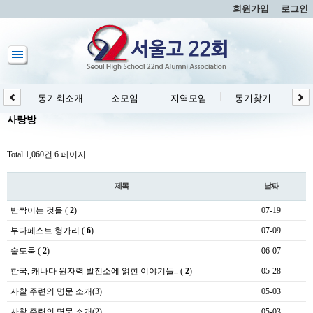
회원가입
로그인
동기회소개
소모임
지역모임
동기찾기
동
사랑방
Total 1,060건
6 페이지
제목
날짜
반짝이는 것들
(
2
)
07-19
부다페스트 헝가리
(
6
)
07-09
술도둑
(
2
)
06-07
한국, 캐나다 원자력 발전소에 얽힌 이야기들..
(
2
)
05-28
사찰 주련의 명문 소개(3)
05-03
사찰 주련의 명문 소개(2)
05-03