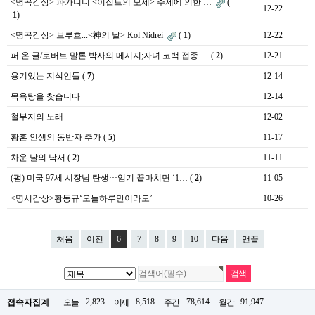
<명곡감상> 파가니니 <이집트의 모세> 주제에 의한 …
(
12-22
1
)
<명곡감상> 브루흐...<神의 날> Kol Nidrei
(
1
)
12-22
퍼 온 글/로버트 말론 박사의 메시지;자녀 코백 접종 …
(
2
)
12-21
용기있는 지식인들
(
7
)
12-14
목욕탕을 찾습니다
12-14
철부지의 노래
12-02
황혼 인생의 동반자 추가
(
5
)
11-17
차운 날의 낙서
(
2
)
11-11
(펌) 미국 97세 시장님 탄생···임기 끝마치면 ‘1…
(
2
)
11-05
<명시감상>황동규‘오늘하루만이라도’
10-26
처음
이전
6
7
8
9
10
다음
맨끝
2,823
8,518
78,614
91,947
접속자집계
오늘
어제
주간
월간