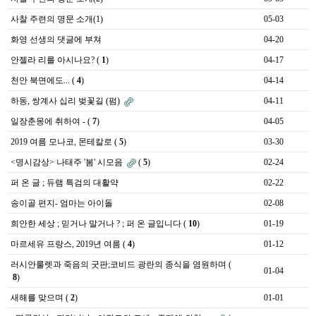
사찰 주련의 명문 소개(1)
05-03
화영 선생의 댓글에 부쳐
04-20
안젤라 리를 아시나요?
(
1
)
04-17
천안 북면에도...
(
4
)
04-14
하동, 쌍계사 십리 벚꽃길 (펌)
04-11
일장춘몽에 취하여 -
(
7
)
04-05
2019 여름 모나코, 몬테칼로
(
5
)
03-30
<명시감상> 나태주 '봄' 시모음
(
5
)
02-24
퍼 온 글 ; 듀램 특검의 대활약
02-22
송이골 편지- 엄마는 아이돌
02-08
희안한 세상 ; 믿거나 말거나 ? ; 퍼 온 글입니다
(
10
)
01-19
마르세유 프랑스, 2019년 여름
(
4
)
01-12
러시안룰렛과 죽음의 굿판;코비드 광란의 종식을 염원하며
(
01-04
8
)
새해를 맞으며
(
2
)
01-01