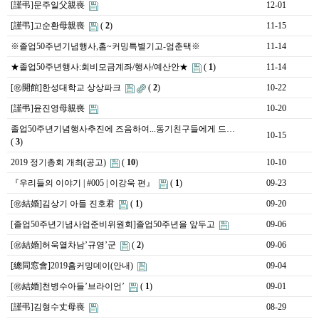
[謹弔]문주일父親喪
12-01
[謹弔]고순환母親喪
(
2
)
11-15
※졸업50주년기념행사,홈~커밍특별기고-엄춘택※
11-14
★졸업50주년행사:회비모금계좌/행사/예산안★
(
1
)
11-14
[㊗️開館]한성대학교 상상파크
(
2
)
10-22
[謹弔]윤진영母親喪
10-20
졸업50주년기념행사추진에 즈음하여...동기친구들에게 드…
10-15
(
3
)
2019 정기총회 개최(공고)
(
10
)
10-10
『우리들의 이야기 | #005 | 이강욱 편』
(
1
)
09-23
[㊗️結婚]김상기 아들 진호君
(
1
)
09-20
[졸업50주년기념사업준비위원회]졸업50주년을 앞두고
09-06
[㊗️結婚]허욱열차남’규영’군
(
2
)
09-06
[總同窓會]2019홈커밍데이(안내)
09-04
[㊗️結婚]천병수아들’브라이언’
(
1
)
09-01
[謹弔]김형수丈母喪
08-29