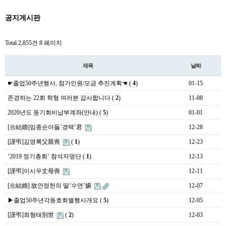
공지게시판
Total 2,855건
8 페이지
제목
날짜
☛졸업50주년행사, 참가인원/모금 추진계획☚
(
4
)
01-15
존경하는 22회 학형 여러분 감사합니다
(
2
)
11-08
2020년도 동기회비납부계좌(안내)
(
5
)
01-01
[㊗️結婚]임종순아들’경택’君
12-28
[謹弔]김영록父親喪
(
1
)
12-23
‘2019 정기총회’ 참석자명단
(
1
)
12-13
[謹弔]이시우丈母喪
12-11
[㊗️結婚] 故안정헌의 딸’수연’孃
12-07
▶졸업50주년각동호회별행사개요
(
5
)
12-05
[謹弔]최형태別世
(
2
)
12-03