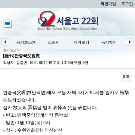
회원가입
로그인
동기회소개
소모임
지역모임
동기찾기
동
공지게시판
[謹弔]안종국父親喪
작성자
임충빈
19-01-08 14:49
조회
1,318회
댓글
0건
목록
본문
안종국父親(故안덕원)께서 오늘 새벽 3시에 94세를 일기로 極樂
往生하셨습니다.
삼가 故人의 冥福을 빌며 哀悼의 뜻을 表합니다.
- 빈소: 평택중앙장례식장 동백실
- 발인: 1월 10일(목) 9시
- 장지: 수원연화장▷직산선산